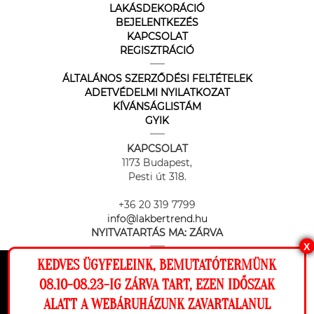
LAKÁSDEKORÁCIÓ
BEJELENTKEZÉS
KAPCSOLAT
REGISZTRÁCIÓ
ÁLTALÁNOS SZERZŐDÉSI FELTÉTELEK
ADETVÉDELMI NYILATKOZAT
KÍVÁNSÁGLISTÁM
GYIK
KAPCSOLAT
1173 Budapest,
Pesti út 318.
+36 20 319 7799
info@lakbertrend.hu
NYITVATARTÁS MA:
ZÁRVA
X
KEDVES ÜGYFELEINK, BEMUTATÓTERMÜNK
Ez a weboldal cookie-kat használ, hogy a
08.10-08.23-IG ZÁRVA TART, EZEN IDŐSZAK
lehető legjobb élményt nyújtsa honlapunkon.
ALATT A WEBÁRUHÁZUNK ZAVARTALANUL