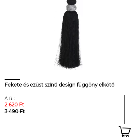
Fekete és ezüst színű design függöny elkötő
ÁR:
2 620 Ft
3 490 Ft