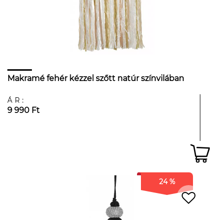
Makramé fehér kézzel szőtt natúr színvilában
ÁR:
9 990 Ft
24 %