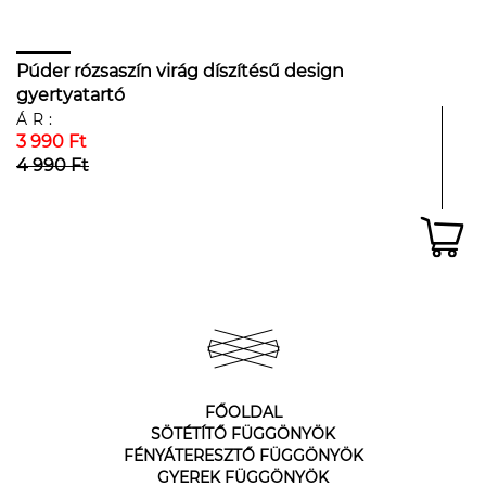
Púder rózsaszín virág díszítésű design
gyertyatartó
ÁR:
3 990 Ft
4 990 Ft
FŐOLDAL
SÖTÉTÍTŐ FÜGGÖNYÖK
FÉNYÁTERESZTŐ FÜGGÖNYÖK
GYEREK FÜGGÖNYÖK