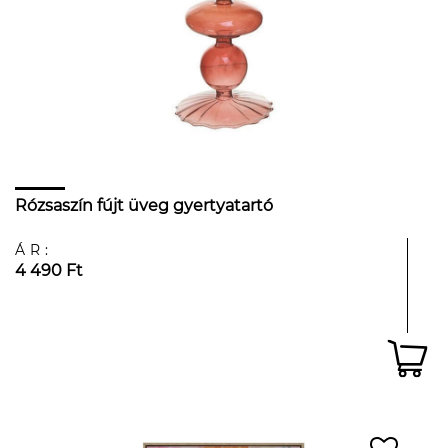
Rózsaszín fújt üveg gyertyatartó
ÁR:
4 490 Ft