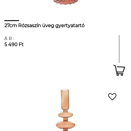
27cm Rózsaszín üveg gyertyatartó
ÁR:
5 490 Ft