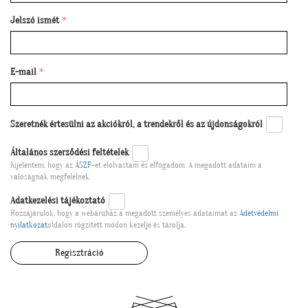
Jelszó ismét
E-mail
Szeretnék értesülni az akciókról, a trendekről és az újdonságokról
Általános szerződési feltételek
Kijelentem, hogy az
ÁSZF
-et elolvastam és elfogadom. A megadott adataim a
valóságnak megfelelnek.
Adatkezelési tájékoztató
Hozzájárulok, hogy a webáruház a megadott személyes adataimat az
Adetvédelmi
nyilatkozat
oldalon rögzített módon kezelje és tárolja.
Regisztráció