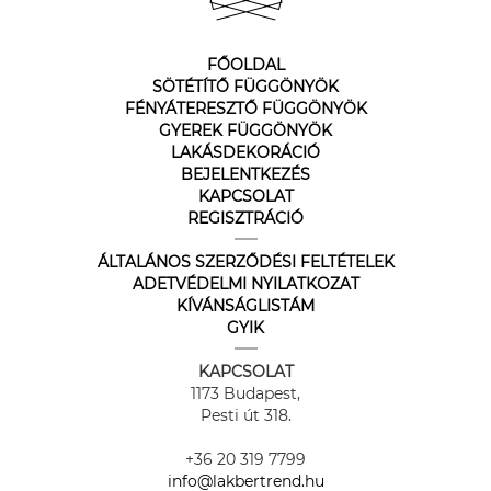
FŐOLDAL
SÖTÉTÍTŐ FÜGGÖNYÖK
FÉNYÁTERESZTŐ FÜGGÖNYÖK
GYEREK FÜGGÖNYÖK
LAKÁSDEKORÁCIÓ
BEJELENTKEZÉS
KAPCSOLAT
REGISZTRÁCIÓ
ÁLTALÁNOS SZERZŐDÉSI FELTÉTELEK
ADETVÉDELMI NYILATKOZAT
KÍVÁNSÁGLISTÁM
GYIK
KAPCSOLAT
1173 Budapest,
Pesti út 318.
+36 20 319 7799
info@lakbertrend.hu