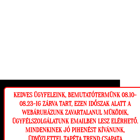
Ez a weboldal cookie-kat használ, hogy a
KEDVES ÜGYFELEINK, BEMUTATÓTERMÜNK 08.10-
lehető legjobb élményt nyújtsa honlapunkon.
08.23-IG ZÁRVA TART, EZEN IDŐSZAK ALATT A
Beállítások
WEBÁRUHÁZUNK ZAVARTALANUL MÜKÖDIK,
ÜGYFÉLSZOLGÁLATUNK EMAILBEN LESZ ELÉRHETŐ.
Elutasítom
Engedélyezem
MINDENKINEK JÓ PIHENÉST KÍVÁNUNK,
ÜDVÖZLETTEL TAPÉTA TREND CSAPATA