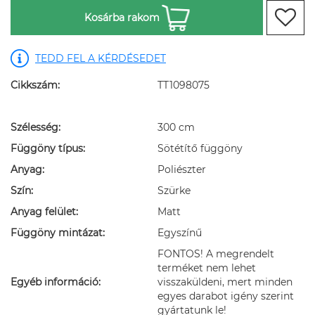
Kosárba rakom
TEDD FEL A KÉRDÉSEDET
Cikkszám:
TT1098075
Szélesség:
300 cm
Függöny típus:
Sötétítő függöny
Anyag:
Poliészter
Szín:
Szürke
Anyag felület:
Matt
Függöny mintázat:
Egyszínű
FONTOS! A megrendelt
terméket nem lehet
Egyéb információ:
visszaküldeni, mert minden
egyes darabot igény szerint
gyártatunk le!