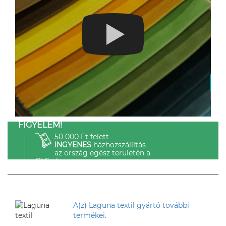
FIGYELEM!
50 000 Ft felett
INGYENES
házhozszállítás
az ország egész területén a
GLS-el.
A(z) Laguna textil gyártó további
termékei.