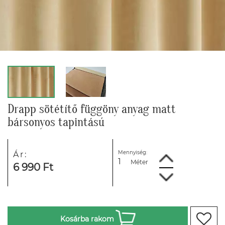
Drapp sötétítő függöny anyag matt
bársonyos tapintású
Mennyiség:
Ár:
Méter
6 990 Ft
Kosárba rakom