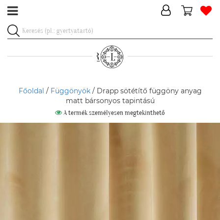
Főoldal
/
Függönyök
/ Drapp sötétítő függöny anyag
matt bársonyos tapintású
A termék személyesen megtekinthető