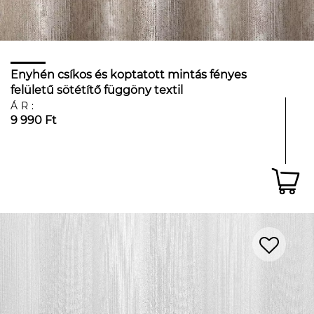
Enyhén csíkos és koptatott mintás fényes
felületű sötétítő függöny textil
ÁR:
9 990 Ft