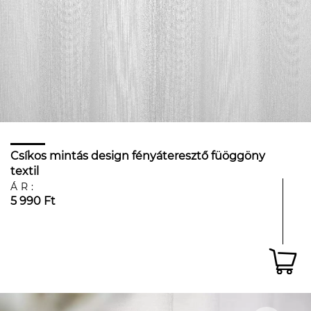
Csíkos mintás design fényáteresztő füöggöny
textil
ÁR:
5 990 Ft