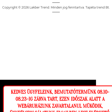
Copyright © 2026 Lakber Trend. Minden jog fenntartva. Tapéta trend Bt.
Ez a weboldal cookie-kat használ, hogy a
KEDVES ÜGYFELEINK, BEMUTATÓTERMÜNK 08.10-
lehető legjobb élményt nyújtsa honlapunkon.
08.23-IG ZÁRVA TART, EZEN IDŐSZAK ALATT A
Beállítások
WEBÁRUHÁZUNK ZAVARTALANUL MÜKÖDIK,