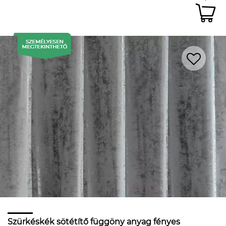
Szürkéskék sötétítő függöny anyag fényes