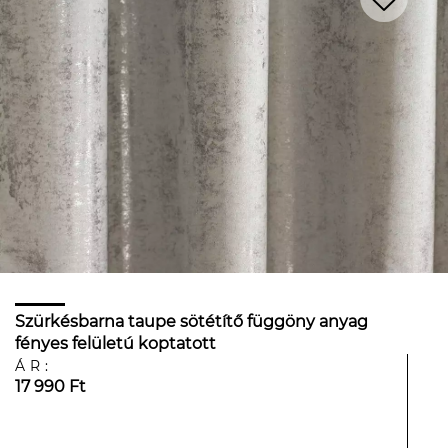
Szürkésbarna taupe sötétítő függöny anyag
fényes felületú koptatott
ÁR:
17 990 Ft