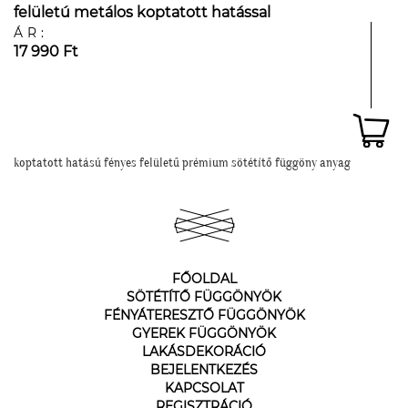
felületú metálos koptatott hatással
ÁR:
17 990 Ft
koptatott hatású fényes felületű prémium sötétítő függöny anyag
FŐOLDAL
SÖTÉTÍTŐ FÜGGÖNYÖK
FÉNYÁTERESZTŐ FÜGGÖNYÖK
GYEREK FÜGGÖNYÖK
LAKÁSDEKORÁCIÓ
BEJELENTKEZÉS
KAPCSOLAT
REGISZTRÁCIÓ