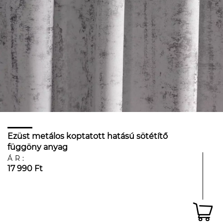
Ezüst metálos koptatott hatású sötétítő
függöny anyag
ÁR:
17 990 Ft