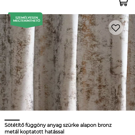
Sötétítő függöny anyag szürke alapon bronz
metál koptatott hatással