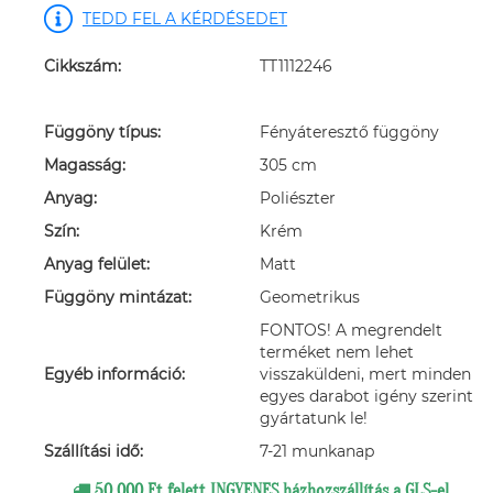
TEDD FEL A KÉRDÉSEDET
Cikkszám:
TT1112246
Függöny típus:
Fényáteresztő függöny
Magasság:
305 cm
Anyag:
Poliészter
Szín:
Krém
Anyag felület:
Matt
Függöny mintázat:
Geometrikus
FONTOS! A megrendelt
terméket nem lehet
Egyéb információ:
visszaküldeni, mert minden
egyes darabot igény szerint
gyártatunk le!
Szállítási idő:
7-21 munkanap
50 000 Ft felett INGYENES házhozszállítás a GLS-el