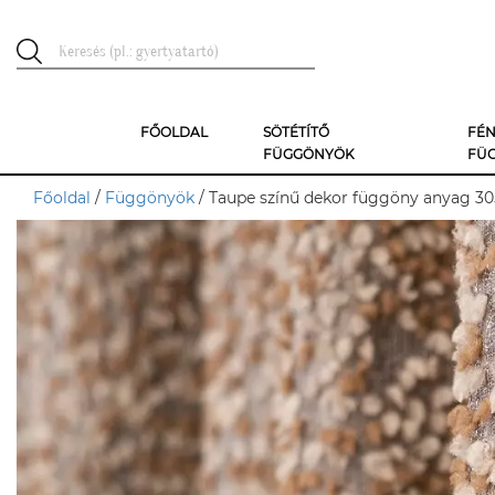
FŐOLDAL
SÖTÉTÍTŐ
FÉN
FÜGGÖNYÖK
FÜ
Főoldal
/
Függönyök
/ Taupe színű dekor függöny anyag 3