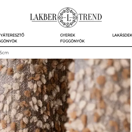
YÁTERESZTŐ
GYEREK
LAKÁSDE
GGÖNYÖK
FÜGGÖNYÖK
05cm