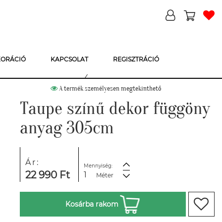
KORÁCIÓ
KAPCSOLAT
REGISZTRÁCIÓ
A termék személyesen megtekinthető
Taupe színű dekor függöny
anyag 305cm
Ár:
Mennyiség:
22 990 Ft
Méter
Kosárba rakom