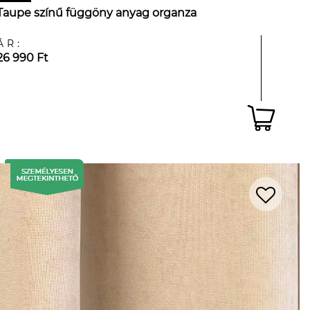
Taupe színű függöny anyag organza
ÁR:
26 990 Ft